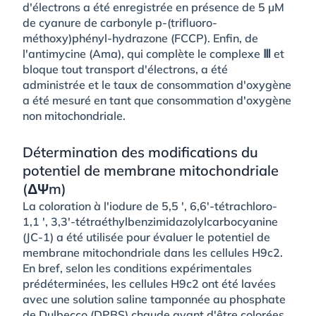
d'électrons a été enregistrée en présence de 5 µM
de cyanure de carbonyle p-(trifluoro-
méthoxy)phényl-hydrazone (FCCP). Enfin, de
l'antimycine (Ama), qui complète le complexe Ⅲ et
bloque tout transport d'électrons, a été
administrée et le taux de consommation d'oxygène
a été mesuré en tant que consommation d'oxygène
non mitochondriale.
Détermination des modifications du
potentiel de membrane mitochondriale
(ΔΨm)
La coloration à l'iodure de 5,5 ', 6,6'-tétrachloro-
1,1 ', 3,3'-tétraéthylbenzimidazolylcarbocyanine
(JC-1) a été utilisée pour évaluer le potentiel de
membrane mitochondriale dans les cellules H9c2.
En bref, selon les conditions expérimentales
prédéterminées, les cellules H9c2 ont été lavées
avec une solution saline tamponnée au phosphate
de Dulbecco (DPBS) chaude avant d'être colorées