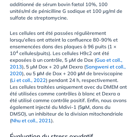
additionné de sérum bovin fœtal 10%, 100
unités/ml de pénicilline G sodique et 100 µg/ml de
sulfate de streptomycine.
Les cellules ont été passées régulièrement
lorsqu'elles ont atteint la confluence 80-90% et
ensemencées dans des plaques à 96 puits (1 ×
4
10
cellules/puits). Les cellules H9c2 ont été
exposées à un contrôle, 5 µM de Dox (
Guo et coll.,
2013
), 5 µM Dox + 20 µM Dexra (
Sangweni et coll.,
2020
), ou 5 μM de Dox + 200 μM de breviscapine
(
Li et coll., 2022
) pendant 24 h, respectivement.
Les cellules traitées uniquement avec du DMEM ont
été utilisées comme contrôles à blanc et Dexra a
été utilisé comme contrôle positif. Enfin, nous avons
également injecté du Mdivi-1 (5μM, dans du
DMSO), un inhibiteur de la division mitochondriale
(
Nhu et coll., 2021
).
Évaluation du stress oxydatif