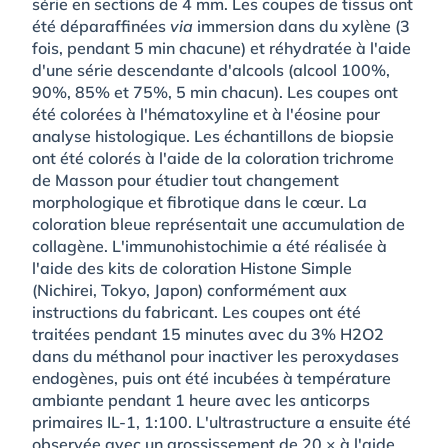
série en sections de 4 mm. Les coupes de tissus ont
été déparaffinées
via
immersion dans du xylène (3
fois, pendant 5 min chacune) et réhydratée à l'aide
d'une série descendante d'alcools (alcool 100%,
90%, 85% et 75%, 5 min chacun). Les coupes ont
été colorées à l'hématoxyline et à l'éosine pour
analyse histologique. Les échantillons de biopsie
ont été colorés à l'aide de la coloration trichrome
de Masson pour étudier tout changement
morphologique et fibrotique dans le cœur. La
coloration bleue représentait une accumulation de
collagène. L'immunohistochimie a été réalisée à
l'aide des kits de coloration Histone Simple
(Nichirei, Tokyo, Japon) conformément aux
instructions du fabricant. Les coupes ont été
traitées pendant 15 minutes avec du 3% H2O2
dans du méthanol pour inactiver les peroxydases
endogènes, puis ont été incubées à température
ambiante pendant 1 heure avec les anticorps
primaires IL-1, 1:100. L'ultrastructure a ensuite été
observée avec un grossissement de 20 × à l'aide