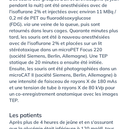
pendant la nuit) ont été anesthésiées avec de
l'isoflurane 2% et injectées avec environ 11 MBq /
0,2 ml de PET au fluorodésoxyglucose
(FDG).
via
une veine de la queue, puis sont
retournés dans leurs cages. Quarante minutes plus
tard, les souris ont été à nouveau anesthésiées
avec de l'isoflurane 2% et placées sur un lit
stéréotaxique dans un microPET Focus 220
(société Siemens, Berlin, Allemagne). Une TEP
statique de 20 minutes a ensuite été initiée.
Ensuite, les souris ont été photographiées dans un
microCAT II (société Siemens, Berlin, Allemagne) à
une intensité de faisceau de rayons X de 180 mAs
et une tension de tube à rayons X de 80 kVp pour
un co-enregistrement anatomique avec les images
TEP.
Les patients
Après plus de 4 heures de jeûne et en s'assurant
que la glycémie était inférieure à 120 mg/dl, tous