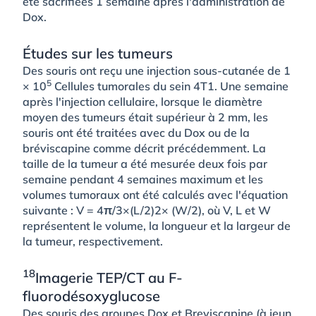
été sacrifiées 1 semaine après l'administration de
Dox.
Études sur les tumeurs
Des souris ont reçu une injection sous-cutanée de 1
5
× 10
Cellules tumorales du sein 4T1. Une semaine
après l'injection cellulaire, lorsque le diamètre
moyen des tumeurs était supérieur à 2 mm, les
souris ont été traitées avec du Dox ou de la
bréviscapine comme décrit précédemment. La
taille de la tumeur a été mesurée deux fois par
semaine pendant 4 semaines maximum et les
volumes tumoraux ont été calculés avec l'équation
suivante : V = 4π/3×(L/2)2× (W/2), où V, L et W
représentent le volume, la longueur et la largeur de
la tumeur, respectivement.
18
Imagerie TEP/CT au F-
fluorodésoxyglucose
Des souris des groupes Dox et Breviscapine (à jeun