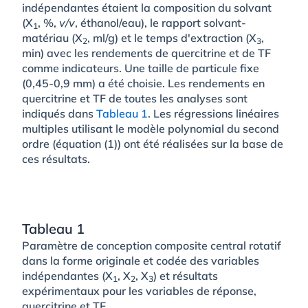
indépendantes étaient la composition du solvant
(X
, %,
v/v
, éthanol/eau), le rapport solvant-
1
matériau (X
, ml/g) et le temps d'extraction (X
,
2
3
min) avec les rendements de quercitrine et de TF
comme indicateurs. Une taille de particule fixe
(0,45-0,9 mm) a été choisie. Les rendements en
quercitrine et TF de toutes les analyses sont
indiqués dans
Tableau 1
. Les régressions linéaires
multiples utilisant le modèle polynomial du second
ordre (équation (1)) ont été réalisées sur la base de
ces résultats.
Tableau 1
Paramètre de conception composite central rotatif
dans la forme originale et codée des variables
indépendantes (X
, X
, X
) et résultats
1
2
3
expérimentaux pour les variables de réponse,
quercitrine et TF