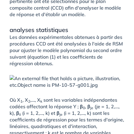
pertinente ont été sélectionnés pour le plan
composite central (CCD) afin d'analyser le modèle
de réponse et d'établir un modèle.
analyses statistiques
Les données expérimentales obtenues à partir des
procédures CCD ont été analysées à l'aide de RSM
pour ajuster le modèle polynomial du second ordre
suivant (équation (1) et les coefficients de
régression obtenus.
Où X
, X
,…, X
sont les variables indépendantes
1
2
k
codées affectant la réponse Y ; β
, β
(je = 1, 2,…,
0
je
k), β
(i = 1, 2,…, k) et β
(i = 1, 2,…, k) sont les
ii
je
coefficients de régression pour les termes d'origine,
linéaires, quadratiques et d'interaction,
respectivement ; k est le nombre de variables.