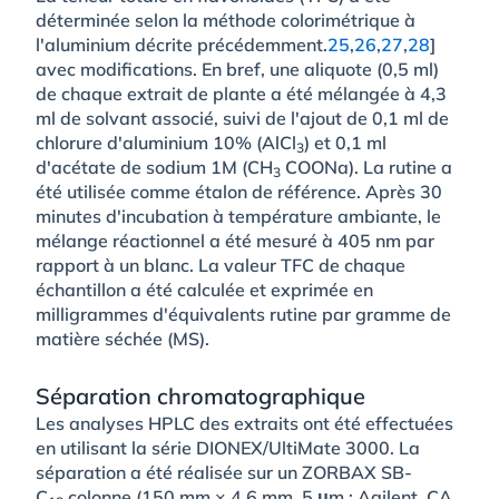
déterminée selon la méthode colorimétrique à
l'aluminium décrite précédemment.
25
,
26
,
27
,
28
]
avec modifications. En bref, une aliquote (0,5 ml)
de chaque extrait de plante a été mélangée à 4,3
ml de solvant associé, suivi de l'ajout de 0,1 ml de
chlorure d'aluminium 10% (AlCl
) et 0,1 ml
3
d'acétate de sodium 1M (CH
COONa). La rutine a
3
été utilisée comme étalon de référence. Après 30
minutes d'incubation à température ambiante, le
mélange réactionnel a été mesuré à 405 nm par
rapport à un blanc. La valeur TFC de chaque
échantillon a été calculée et exprimée en
milligrammes d'équivalents rutine par gramme de
matière séchée (MS).
Séparation chromatographique
Les analyses HPLC des extraits ont été effectuées
en utilisant la série DIONEX/UltiMate 3000. La
séparation a été réalisée sur un ZORBAX SB-
C
colonne (150 mm × 4,6 mm, 5 μm ; Agilent, CA,