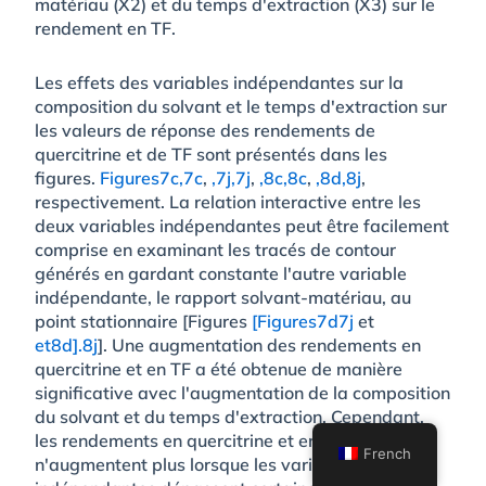
matériau (X2) et du temps d'extraction (X3) sur le
rendement en TF.
Les effets des variables indépendantes sur la
composition du solvant et le temps d'extraction sur
les valeurs de réponse des rendements de
quercitrine et de TF sont présentés dans les
figures.
Figures7c,
7c
,
,7j,
7j
,
,8c,
8c
,
,8d,
8j
,
respectivement. La relation interactive entre les
deux variables indépendantes peut être facilement
comprise en examinant les tracés de contour
générés en gardant constante l'autre variable
indépendante, le rapport solvant-matériau, au
point stationnaire [Figures
[Figures7d
7j
et
et8d].
8j
]. Une augmentation des rendements en
quercitrine et en TF a été obtenue de manière
significative avec l'augmentation de la composition
du solvant et du temps d'extraction. Cependant,
les rendements en quercitrine et en TF
French
n'augmentent plus lorsque les variables