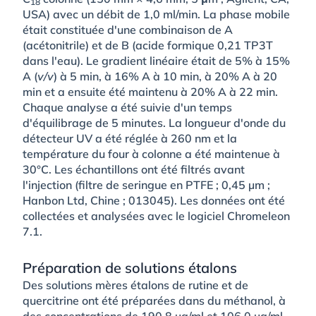
18
USA) avec un débit de 1,0 ml/min. La phase mobile
était constituée d'une combinaison de A
(acétonitrile) et de B (acide formique 0,21 TP3T
dans l'eau). Le gradient linéaire était de 5% à 15%
A (
v/v
) à 5 min, à 16% A à 10 min, à 20% A à 20
min et a ensuite été maintenu à 20% A à 22 min.
Chaque analyse a été suivie d'un temps
d'équilibrage de 5 minutes. La longueur d'onde du
détecteur UV a été réglée à 260 nm et la
température du four à colonne a été maintenue à
30°C. Les échantillons ont été filtrés avant
l'injection (filtre de seringue en PTFE ; 0,45 µm ;
Hanbon Ltd, Chine ; 013045). Les données ont été
collectées et analysées avec le logiciel Chromeleon
7.1.
Préparation de solutions étalons
Des solutions mères étalons de rutine et de
quercitrine ont été préparées dans du méthanol, à
des concentrations de 190,8 µg/ml et 106,0 µg/ml,