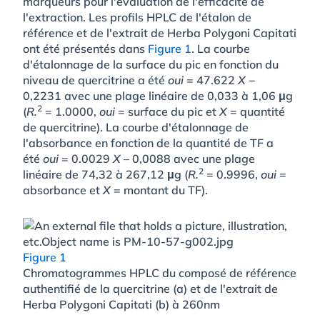
marqueurs pour l'évaluation de l'efficacité de
l'extraction. Les profils HPLC de l'étalon de
référence et de l'extrait de Herba Polygoni Capitati
ont été présentés dans
Figure 1
. La courbe
d'étalonnage de la surface du pic en fonction du
niveau de quercitrine a été
oui
= 47.622
X
−
0,2231 avec une plage linéaire de 0,033 à 1,06 μg
2
(
R.
= 1.0000,
oui
= surface du pic et
X
= quantité
de quercitrine). La courbe d'étalonnage de
l'absorbance en fonction de la quantité de TF a
été
oui
= 0.0029
X
– 0,0088 avec une plage
2
linéaire de 74,32 à 267,12 μg (
R.
= 0.9996,
oui
=
absorbance et
X
= montant du TF).
Figure 1
Chromatogrammes HPLC du composé de référence
authentifié de la quercitrine (a) et de l'extrait de
Herba Polygoni Capitati (b) à 260nm