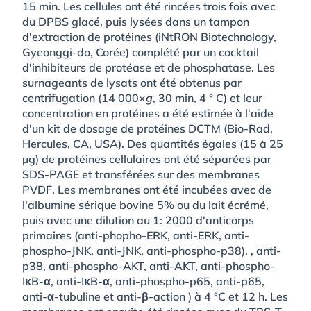
15 min. Les cellules ont été rincées trois fois avec
du DPBS glacé, puis lysées dans un tampon
d'extraction de protéines (iNtRON Biotechnology,
Gyeonggi-do, Corée) complété par un cocktail
d'inhibiteurs de protéase et de phosphatase. Les
surnageants de lysats ont été obtenus par
centrifugation (14 000×
g
, 30 min, 4 ° C) et leur
concentration en protéines a été estimée à l'aide
d'un kit de dosage de protéines DCTM (Bio-Rad,
Hercules, CA, USA). Des quantités égales (15 à 25
µg) de protéines cellulaires ont été séparées par
SDS-PAGE et transférées sur des membranes
PVDF. Les membranes ont été incubées avec de
l'albumine sérique bovine 5% ou du lait écrémé,
puis avec une dilution au 1: 2000 d'anticorps
primaires (anti-phopho-ERK, anti-ERK, anti-
phospho-JNK, anti-JNK, anti-phospho-p38). , anti-
p38, anti-phospho-AKT, anti-AKT, anti-phospho-
IκB-α, anti-IκB-α, anti-phospho-p65, anti-p65,
anti-α-tubuline et anti-β-action ) à 4 °C et 12 h. Les