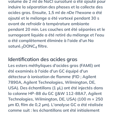
volume de 2 ml de NaCl sursaturé a été ajouté pour
induire la séparation des phases et la collecte des
acides gras. Ensuite, 1,5 ml de
n
De l'hexane a été
ajouté et le mélange a été vortexé pendant 30 s
avant de refroidir à température ambiante
pendant 20 min. Les couches ont été séparées et le
surnageant liquide a été retiré du mélange et l'eau
a été complètement éliminée à l'aide d'un Na
saturé.
DONC
filtre.
2
4
Identification des acides gras
Les esters méthyliques d'acides gras (FAME) ont
été examinés à l'aide d'un GC équipé d'un
détecteur à ionisation de flamme (FID ; Agilent
7890A, Agilent Technologies, Wilmington, DE,
USA). Des échantillons (1 µL) ont été injectés dans
la colonne HP-88 du GC (J&W 112-88A7, Agilent
Technologies, Wilmington, DE, USA) (100 m × 250
µm ID, film de 0,2 µm). L'analyse GC a été réalisée
comme suit : les échantillons ont été initialement