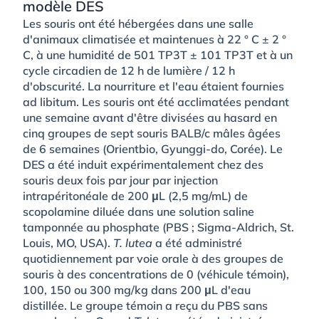
modèle DES
Les souris ont été hébergées dans une salle
d'animaux climatisée et maintenues à 22 ° C ± 2 °
C, à une humidité de 501 TP3T ± 101 TP3T et à un
cycle circadien de 12 h de lumière / 12 h
d'obscurité. La nourriture et l'eau étaient fournies
ad libitum. Les souris ont été acclimatées pendant
une semaine avant d'être divisées au hasard en
cinq groupes de sept souris BALB/c mâles âgées
de 6 semaines (Orientbio, Gyunggi-do, Corée). Le
DES a été induit expérimentalement chez des
souris deux fois par jour par injection
intrapéritonéale de 200 μL (2,5 mg/mL) de
scopolamine diluée dans une solution saline
tamponnée au phosphate (PBS ; Sigma-Aldrich, St.
Louis, MO, USA).
T. lutea
a été administré
quotidiennement par voie orale à des groupes de
souris à des concentrations de 0 (véhicule témoin),
100, 150 ou 300 mg/kg dans 200 μL d'eau
distillée. Le groupe témoin a reçu du PBS sans