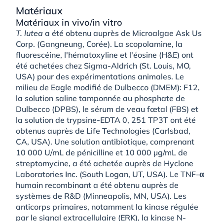
Matériaux
Matériaux in vivo/in vitro
T. lutea
a été obtenu auprès de Microalgae Ask Us
Corp. (Gangneung, Corée). La scopolamine, la
fluorescéine, l'hématoxyline et l'éosine (H&E) ont
été achetées chez Sigma-Aldrich (St. Louis, MO,
USA) pour des expérimentations animales. Le
milieu de Eagle modifié de Dulbecco (DMEM): F12,
la solution saline tamponnée au phosphate de
Dulbecco (DPBS), le sérum de veau fœtal (FBS) et
la solution de trypsine-EDTA 0, 251 TP3T ont été
obtenus auprès de Life Technologies (Carlsbad,
CA, USA). Une solution antibiotique, comprenant
10 000 U/mL de pénicilline et 10 000 µg/mL de
streptomycine, a été achetée auprès de Hyclone
Laboratories Inc. (South Logan, UT, USA). Le TNF-α
humain recombinant a été obtenu auprès de
systèmes de R&D (Minneapolis, MN, USA). Les
anticorps primaires, notamment la kinase régulée
par le signal extracellulaire (ERK), la kinase N-