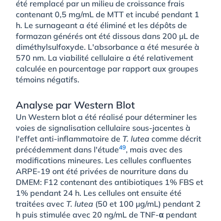
été remplacé par un milieu de croissance frais
contenant 0,5 mg/mL de MTT et incubé pendant 1
h. Le surnageant a été éliminé et les dépôts de
formazan générés ont été dissous dans 200 µL de
diméthylsulfoxyde. L'absorbance a été mesurée à
570 nm. La viabilité cellulaire a été relativement
calculée en pourcentage par rapport aux groupes
témoins négatifs.
Analyse par Western Blot
Un Western blot a été réalisé pour déterminer les
voies de signalisation cellulaire sous-jacentes à
l'effet anti-inflammatoire de
T. lutea
comme décrit
49
précédemment dans l'étude
, mais avec des
modifications mineures. Les cellules confluentes
ARPE-19 ont été privées de nourriture dans du
DMEM: F12 contenant des antibiotiques 1% FBS et
1% pendant 24 h. Les cellules ont ensuite été
traitées avec
T. lutea
(50 et 100 µg/mL) pendant 2
h puis stimulée avec 20 ng/mL de TNF-α pendant