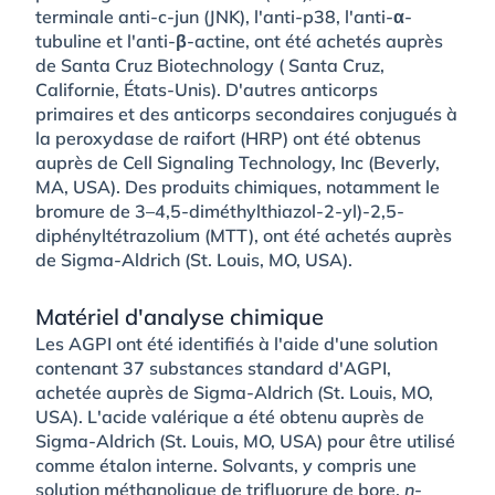
terminale anti-c-jun (JNK), l'anti-p38, l'anti-α-
tubuline et l'anti-β-actine, ont été achetés auprès
de Santa Cruz Biotechnology ( Santa Cruz,
Californie, États-Unis). D'autres anticorps
primaires et des anticorps secondaires conjugués à
la peroxydase de raifort (HRP) ont été obtenus
auprès de Cell Signaling Technology, Inc (Beverly,
MA, USA). Des produits chimiques, notamment le
bromure de 3–4,5-diméthylthiazol-2-yl)-2,5-
diphényltétrazolium (MTT), ont été achetés auprès
de Sigma-Aldrich (St. Louis, MO, USA).
Matériel d'analyse chimique
Les AGPI ont été identifiés à l'aide d'une solution
contenant 37 substances standard d'AGPI,
achetée auprès de Sigma-Aldrich (St. Louis, MO,
USA). L'acide valérique a été obtenu auprès de
Sigma-Aldrich (St. Louis, MO, USA) pour être utilisé
comme étalon interne. Solvants, y compris une
solution méthanolique de trifluorure de bore,
n
-