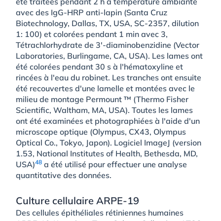
été traitées pendant 2 h à température ambiante
avec des IgG-HRP anti-lapin (Santa Cruz
Biotechnology, Dallas, TX, USA, SC-2357, dilution
1: 100) et colorées pendant 1 min avec 3,
Tétrachlorhydrate de 3′-diaminobenzidine (Vector
Laboratories, Burlingame, CA, USA). Les lames ont
été colorées pendant 30 s à l'hématoxyline et
rincées à l'eau du robinet. Les tranches ont ensuite
été recouvertes d'une lamelle et montées avec le
milieu de montage Permount ™ (Thermo Fisher
Scientific, Waltham, MA, USA). Toutes les lames
ont été examinées et photographiées à l'aide d'un
microscope optique (Olympus, CX43, Olympus
Optical Co., Tokyo, Japon). Logiciel ImageJ (version
1.53, National Institutes of Health, Bethesda, MD,
48
USA)
a été utilisé pour effectuer une analyse
quantitative des données.
Culture cellulaire ARPE-19
Des cellules épithéliales rétiniennes humaines