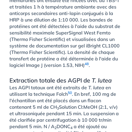
membranes ont ensuite été rincées avec du TBS-T
et traitées 1 h à température ambiante avec des
anticorps secondaires anti-lapin conjugués à la
HRP à une dilution de 1:10 000. Les bandes de
protéines ont été détectées à l'aide du substrat de
sensibilité maximale SuperSignal West Femto
(Thermo Fisher Scientific) et visualisées dans un
système de documentation sur gel iBright CL1000
(Thermo Fisher Scientific). La densité de chaque
transfert de protéine a été déterminée à l'aide du
48
logiciel Image J (version 1.53, NIH)
.
Extraction totale des AGPI de
T. lutea
Les AGPI totaux ont été extraits de
T. lutea
en
50
utilisant la technique Folch
. En bref, 100 mg de
l'échantillon ont été placés dans un flacon
contenant 5 ml de CH
Solution Cl:MeOH (2:1, v/v)
3
et ultrasoniquée pendant 15 min. La suspension a
été clarifiée par centrifugation à 10 000 tr/min
pendant 5 min. N / A
DONC
a été ajouté au
2
4