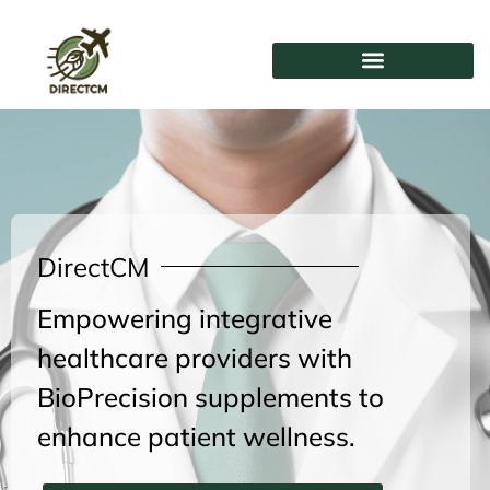
콘
텐
츠
로
건
너
뛰
기
DirectCM
Empowering integrative
healthcare providers with
BioPrecision supplements to
enhance patient wellness.