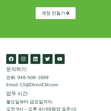
계정 만들기
페
인
링
트
유
이
스
크
위
튜
스
타
드
터
브
문의하기:
북
그
인
램
전화: 949-508-1899
Email:
CS@DirectCM.com
업무 시간:
월요일부터 금요일까지:
오전 9시 – 오후 4시(태평양 표준시)