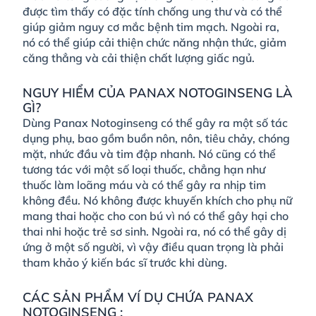
được tìm thấy có đặc tính chống ung thư và có thể
giúp giảm nguy cơ mắc bệnh tim mạch. Ngoài ra,
nó có thể giúp cải thiện chức năng nhận thức, giảm
căng thẳng và cải thiện chất lượng giấc ngủ.
NGUY HIỂM CỦA PANAX NOTOGINSENG LÀ
GÌ?
Dùng Panax Notoginseng có thể gây ra một số tác
dụng phụ, bao gồm buồn nôn, nôn, tiêu chảy, chóng
mặt, nhức đầu và tim đập nhanh. Nó cũng có thể
tương tác với một số loại thuốc, chẳng hạn như
thuốc làm loãng máu và có thể gây ra nhịp tim
không đều. Nó không được khuyến khích cho phụ nữ
mang thai hoặc cho con bú vì nó có thể gây hại cho
thai nhi hoặc trẻ sơ sinh. Ngoài ra, nó có thể gây dị
ứng ở một số người, vì vậy điều quan trọng là phải
tham khảo ý kiến bác sĩ trước khi dùng.
CÁC SẢN PHẨM VÍ DỤ CHỨA PANAX
NOTOGINSENG :