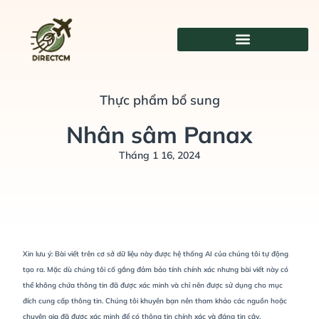
Chuyển
đến
nội
dung
Thực phẩm bổ sung
Nhân sâm Panax
Tháng 1 16, 2024
Xin lưu ý: Bài viết trên cơ sở dữ liệu này được hệ thống AI của chúng tôi tự động
tạo ra. Mặc dù chúng tôi cố gắng đảm bảo tính chính xác nhưng bài viết này có
thể không chứa thông tin đã được xác minh và chỉ nên được sử dụng cho mục
đích cung cấp thông tin. Chúng tôi khuyên bạn nên tham khảo các nguồn hoặc
chuyên gia đã được xác minh để có thông tin chính xác và đáng tin cậy.