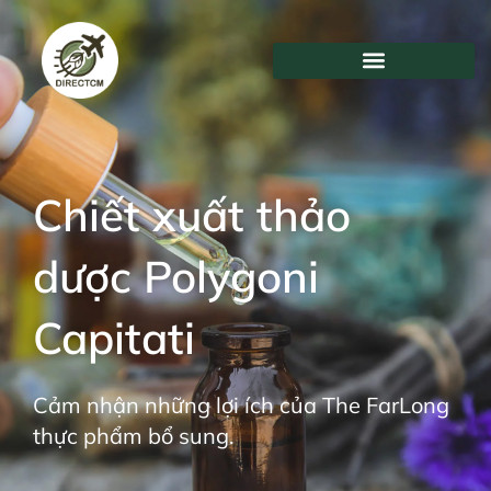
Chuyển
đến
nội
dung
Chiết xuất thảo
dược Polygoni
Capitati
Cảm nhận những lợi ích của The FarLong
thực phẩm bổ sung.