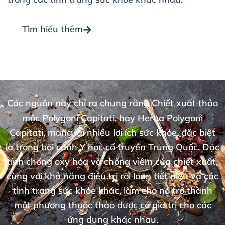
Tìm hiểu thêm
Các nguồn này chỉ ra chung rằng Chiết xuất thảo
mộc Polygoni Capitati, hay Herba Polygoni
Capitati, mang lại nhiều lợi ích sức khỏe, đặc biệt
là trong bối cảnh Y học cổ truyền Trung Quốc. Đặc
tính chống oxy hóa và chống viêm của chiết xuất,
cùng với khả năng điều trị rối loạn tiết niệu và các
tình trạng sức khỏe khác, làm cho nó trở thành
một phương thuốc thảo dược có giá trị cho các
ứng dụng khác nhau.