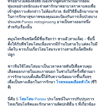
พรอย่างไม่ต้องสงสัย เนื่องจากผู้คนจำนวนมากยอม
ทุ่มเทอย่างหนักและจ่ายค่ารักษาพยาบาลราคาแพงเพื่อ
เข้าสู่สภาวะดังกล่าว ไม่ต้องกังวล. ยังมีวิธีอื่นอีกมากมาย
ในการรักษาสุขภาพของคุณและป้องกันการเจ็บป่วยบาง
ประเภท Panax notoginseng อาจเป็นทางออกหนึ่ง
สำหรับเรื่องนั้น
สมุนไพรจีนชนิดนี้มีชื่อเรียกว่า
ซานฉี
(สามเจ็ด) – ชื่อนี้
ตั้งให้กับพืชโสมโสมเนื่องจากมีก้านใบสามใบ แต่ละใบมี
เจ็ดใบ ควรเก็บเกี่ยวโสมโสมระหว่างสามถึงเจ็ดปีหลัง
ปลูก
ชาวจีนใช้โสมโสมมาเป็นเวลาหลายพันปีเพื่อควบคุม
เลือดออกภายในและภายนอก ในช่วงไม่กี่ครั้งที่ผ่านมา
การรักษาแบบดั้งเดิมนี้ได้รับความนิยมมากขึ้นเรื่อยๆ
เพื่อเป็นทางเลือกในการรักษา
โรคหลอดเลือดหัวใจ
(ซีวี
ดี)
นี่คือ 5
โสมโสม Panax
ประโยชน์ในการปรับปรุงการ
ไหลเวียนโลหิตและรักษาความผิดปกติอื่น ๆ ที่เกี่ยวข้อง