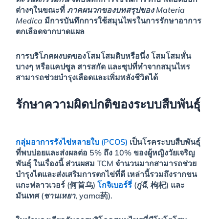
ต่างๆในขณะที่
ภาคผนวกของบทสรุปของ Materia
Medica
มีการบันทึกการใช้สมุนไพรในการรักษาอาการ
ตกเลือดจากบาดแผล
การบริโภคผงบดของโสมโสมดิบหรือนึ่ง โสมโสมหั่น
บางๆ หรือแคปซูล สารสกัด และซุปที่ทำจากสมุนไพร
สามารถช่วยบำรุงเลือดและเพิ่มพลังชีวิตได้
รักษาความผิดปกติของระบบสืบพันธุ์
กลุ่มอาการรังไข่หลายใบ (PCOS)
เป็นโรคระบบสืบพันธุ์
ที่พบบ่อยและส่งผลต่อ 5% ถึง 10% ของผู้หญิงวัยเจริญ
พันธุ์ ในเรื่องนี้ ส่วนผสม TCM จำนวนมากสามารถช่วย
บำรุงไตและส่งเสริมการตกไข่ที่ดี เหล่านี้รวมถึงรากขน
แกะฟลาวเวอร์ (何首乌)
โกจิเบอร์รี่
(
กู่ฉี
, 枸杞) และ
มันเทศ (
ชานเหยา
, yama药).