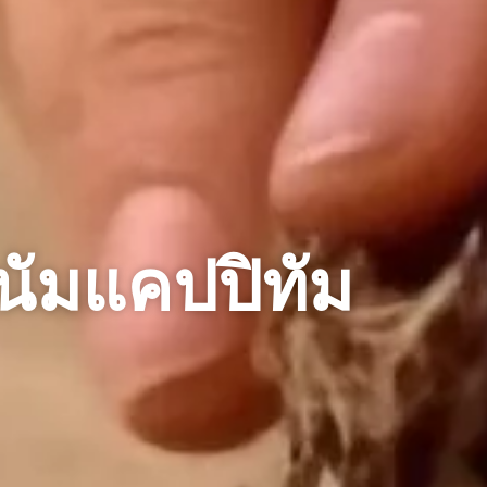
นัมแคปปิทัม