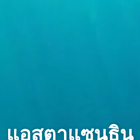
แอสตาแซนธิน