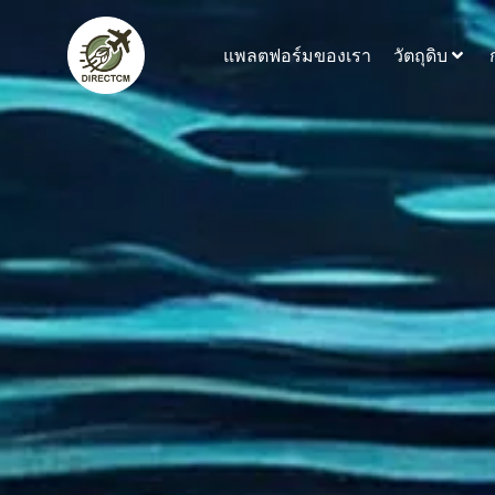
ข้าม
ไป
แพลตฟอร์มของเรา
วัตถุดิบ
ที่
เนื้อหา