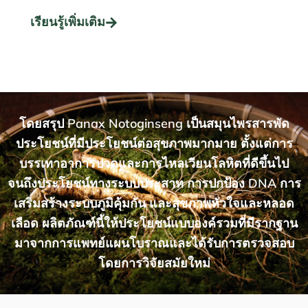
เรียนรู้เพิ่มเติม
โดยสรุป Panax Notoginseng เป็นสมุนไพรสารพัด
ประโยชน์ที่มีประโยชน์ต่อสุขภาพมากมาย ตั้งแต่การ
บรรเทาอาการปวดและการไหลเวียนโลหิตที่ดีขึ้นไป
จนถึงประโยชน์ทางระบบประสาท การปกป้อง DNA การ
เสริมสร้างระบบภูมิคุ้มกัน และสุขภาพหัวใจและหลอด
เลือด ผลิตภัณฑ์นี้ให้ประโยชน์แบบองค์รวมที่มีรากฐาน
มาจากการแพทย์แผนโบราณและได้รับการตรวจสอบ
โดยการวิจัยสมัยใหม่