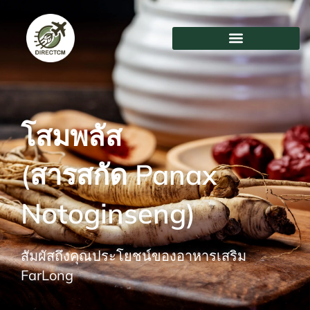
ข้าม
ไป
ที่
เนื้อหา
โสมพลัส
(สารสกัด Panax
Notoginseng)
สัมผัสถึงคุณประโยชน์ของอาหารเสริม
FarLong