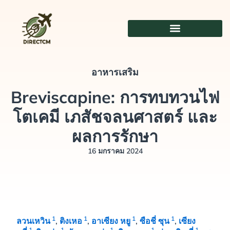
ข้าม
ไป
ที่
เนื้อหา
อาหารเสริม
Breviscapine: การทบทวนไฟ
โตเคมี เภสัชจลนศาสตร์ และ
ผลการรักษา
16 มกราคม 2024
1
1
1
1
ลวนเหวิน
,
ติงเหอ
,
อาเซียง หยู
,
ซือชี่ ซุน
,
เซียง
1
1
1
1
1