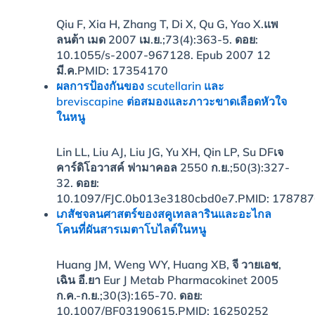
Qiu F, Xia H, Zhang T, Di X, Qu G, Yao X.
แพ
ลนต้า เมด 2007 เม.ย.;73(4):363-5. ดอย:
10.1055/s-2007-967128. Epub 2007 12
มี.ค.
PMID:
17354170
ผลการป้องกันของ scutellarin และ
breviscapine ต่อสมองและภาวะขาดเลือดหัวใจ
ในหนู
Lin LL, Liu AJ, Liu JG, Yu XH, Qin LP, Su DF
เจ
คาร์ดิโอวาสค์ ฟามาคอล 2550 ก.ย.;50(3):327-
32. ดอย:
10.1097/FJC.0b013e3180cbd0e7.
PMID:
178787
เภสัชจลนศาสตร์ของสคูเทลลารินและอะไกล
โคนที่ผันสารเมตาโบไลต์ในหนู
Huang JM, Weng WY, Huang XB, จี วายเอช,
เฉิน อี.
ยา Eur J Metab Pharmacokinet 2005
ก.ค.-ก.ย.;30(3):165-70. ดอย:
10.1007/BF03190615.
PMID:
16250252