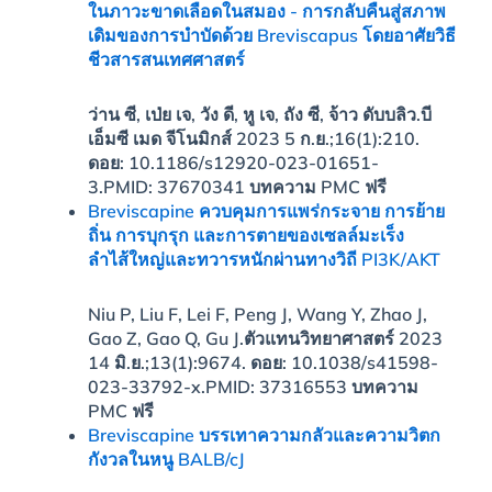
ในภาวะขาดเลือดในสมอง - การกลับคืนสู่สภาพ
เดิมของการบำบัดด้วย Breviscapus โดยอาศัยวิธี
ชีวสารสนเทศศาสตร์
ว่าน ซี, เป่ย เจ, วัง ดี, หู เจ, ถัง ซี, จ้าว ดับบลิว.
บี
เอ็มซี เมด จีโนมิกส์ 2023 5 ก.ย.;16(1):210.
ดอย: 10.1186/s12920-023-01651-
3.
PMID:
37670341
บทความ PMC ฟรี
Breviscapine ควบคุมการแพร่กระจาย การย้าย
ถิ่น การบุกรุก และการตายของเซลล์มะเร็ง
ลำไส้ใหญ่และทวารหนักผ่านทางวิถี PI3K/AKT
Niu P, Liu F, Lei F, Peng J, Wang Y, Zhao J,
Gao Z, Gao Q, Gu J.
ตัวแทนวิทยาศาสตร์ 2023
14 มิ.ย.;13(1):9674. ดอย: 10.1038/s41598-
023-33792-x.
PMID:
37316553
บทความ
PMC ฟรี
Breviscapine บรรเทาความกลัวและความวิตก
กังวลในหนู BALB/cJ