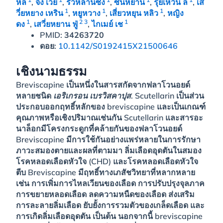
หลี่
,
จิง เว่ย
,
รัวหลานซ่ง
,
ซินหยาน
,
รุ่ยเหวิน ลี่
,
เส
1
1
1
วี่ยหยาง เหริน
,
หยูหวาง
,
เสี่ยวหยุน หลิว
,
หญิง
1
2
3
1
ดง
,
เสวี่ยหยาน ฟู่
,
ไกเมย์ เช
PMID:
34263720
ดอย:
10.1142/S0192415X21500646
เชิงนามธรรม
Breviscapine เป็นหนึ่งในสารสกัดจากฟลาโวนอยด์
หลายชนิด
เอริเกรอน เบรวิสคาปุส
. Scutellarin เป็นส่วน
ประกอบออกฤทธิ์หลักของ breviscapine และเป็นเกณฑ์
คุณภาพหรือเชิงปริมาณเช่นกัน Scutellarin และสารอะ
นาล็อกมีโครงกระดูกที่คล้ายกันของฟลาโวนอยด์
Breviscapine มีการใช้กันอย่างแพร่หลายในการรักษา
ภาวะสมองตายและผลที่ตามมา ลิ่มเลือดอุดตันในสมอง
โรคหลอดเลือดหัวใจ (CHD) และโรคหลอดเลือดหัวใจ
ตีบ Breviscapine มีฤทธิ์ทางเภสัชวิทยาที่หลากหลาย
เช่น การเพิ่มการไหลเวียนของเลือด การปรับปรุงจุลภาค
การขยายหลอดเลือด ลดความหนืดของเลือด ส่งเสริม
การละลายลิ่มเลือด ยับยั้งการรวมตัวของเกล็ดเลือด และ
การเกิดลิ่มเลือดอุดตัน เป็นต้น นอกจากนี้ breviscapine