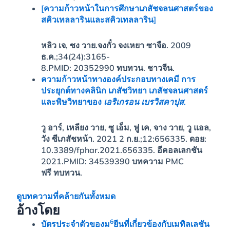
[ความก้าวหน้าในการศึกษาเภสัชจลนศาสตร์ของ
สคิวเทลลารินและสคิวเทลลาริน]
หลิว เจ, ซง วาย.
จงกั๋ว จงเหยา ซาจือ. 2009
ธ.ค.;34(24):3165-
8.
PMID:
20352990
ทบทวน.
ชาวจีน.
ความก้าวหน้าทางองค์ประกอบทางเคมี การ
ประยุกต์ทางคลินิก เภสัชวิทยา เภสัชจลนศาสตร์
และพิษวิทยาของ
เอริเกรอน เบรวิสคาปุส
.
วู อาร์, เหลียง วาย, ซู เอ็ม, ฟู เค, จาง วาย, วู แอล,
วัง ซี
เภสัชหน้า. 2021 2 ก.ย.;12:656335. ดอย:
10.3389/fphar.2021.656335. อีคอลเลกชัน
2021.
PMID:
34539390
บทความ PMC
ฟรี
ทบทวน.
ดูบทความที่คล้ายกันทั้งหมด
อ้างโดย
6
บัตรประจำตัวของม
ยีนที่เกี่ยวข้องกับเมทิลเลชัน