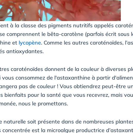
ent à la classe des pigments nutritifs appelés caroté
e comprennent le bêta-carotène (parfois écrit sous 
thine et
lycopène
. Comme les autres caroténoïdes, l’
és antioxydantes.
tres caroténoïdes donnent de la couleur à diverses p
 si vous consommez de l'astaxanthine à partir d'alime
ngera pas de couleur ! Vous obtiendrez peut-être un
es bienfaits pour la santé que vous recevrez, mais vo
umonée, nous le promettons.
e naturelle soit présente dans de nombreuses plantes
s concentrée est la microalgue productrice d’astaxant