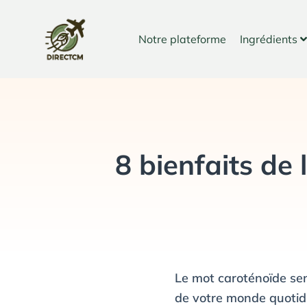
Aller
au
Notre plateforme
Ingrédients
contenu
8 bienfaits de
Le mot caroténoïde semb
de votre monde quotidi