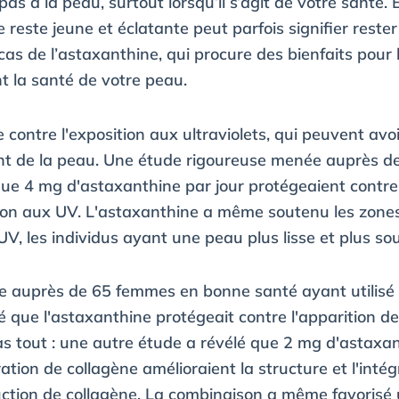
pas à la peau, surtout lorsqu’il s’agit de votre santé. 
lle reste jeune et éclatante peut parfois signifier res
cas de l’astaxanthine, qui procure des bienfaits pour 
nt la santé de votre peau.
contre l'exposition aux ultraviolets, qui peuvent avo
ment de la peau. Une étude rigoureuse menée auprès de
ue 4 mg d'astaxanthine par jour protégeaient contre 
tion aux UV. L'astaxanthine a même soutenu les zones
V, les individus ayant une peau plus lisse et plus sou
 auprès de 65 femmes en bonne santé ayant utilisé
 que l'astaxanthine protégeait contre l'apparition des
as tout : une autre étude a révélé que 2 mg d'astaxa
ion de collagène amélioraient la structure et l'intégr
ction de collagène. La combinaison a même favorisé