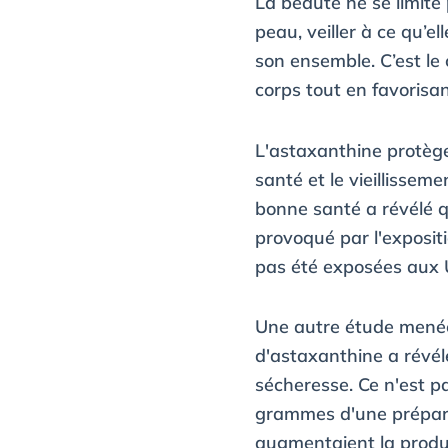
La beauté ne se limite 
peau, veiller à ce qu’e
son ensemble. C’est le 
corps tout en favorisa
L'astaxanthine protège 
santé et le vieillisse
bonne santé a révélé q
provoqué par l'exposi
pas été exposées aux U
Une autre étude menée
d'astaxanthine a révélé
sécheresse. Ce n'est p
grammes d'une préparat
augmentaient la produ