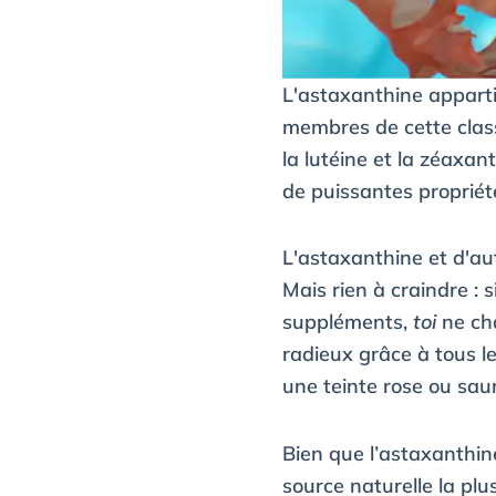
L'astaxanthine apparti
membres de cette class
la lutéine et la zéaxan
de puissantes propriét
L'astaxanthine et d'au
Mais rien à craindre :
suppléments,
toi
ne cha
radieux grâce à tous l
une teinte rose ou sa
Bien que l’astaxanthin
source naturelle la plu