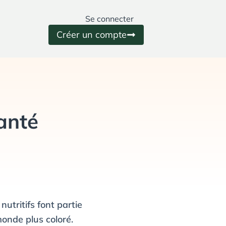
Se connecter
Créer un compte
santé
utritifs font partie
monde plus coloré.