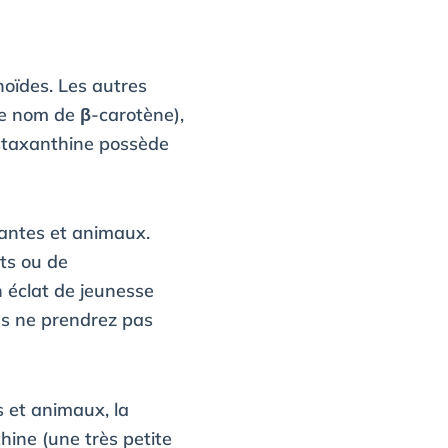
noïdes. Les autres
le nom de β-carotène),
astaxanthine possède
lantes et animaux.
nts ou de
 éclat de jeunesse
us ne prendrez pas
 et animaux, la
hine (une très petite