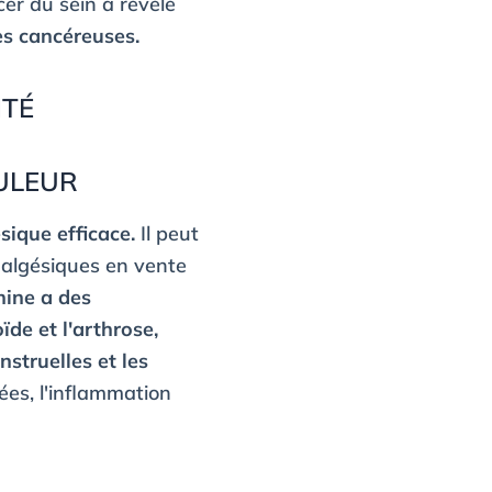
er du sein a révélé
es cancéreuses.
NTÉ
ULEUR
sique efficace.
Il peut
algésiques en vente
hine a des
de et l'arthrose,
struelles et les
ées, l'inflammation