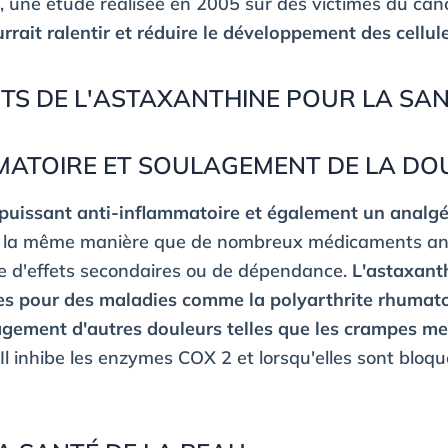
, une étude réalisée en 2005 sur des victimes du canc
rrait ralentir et réduire le développement des cellul
ITS DE L'ASTAXANTHINE POUR LA SA
MMATOIRE ET SOULAGEMENT DE LA DO
 puissant anti-inflammatoire et également un analgé
de la même manière que de nombreux médicaments an
ue d'effets secondaires ou de dépendance.
L'astaxant
es pour des maladies comme la polyarthrite rhumatoï
agement d'autres douleurs telles que les crampes men
.
Il inhibe les enzymes COX 2 et lorsqu'elles sont bloqu