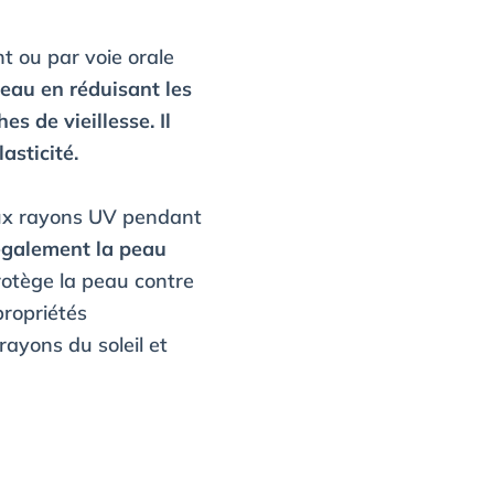
t ou par voie orale
peau en réduisant les
es de vieillesse. Il
asticité.
 aux rayons UV pendant
également la peau
protège la peau contre
propriétés
rayons du soleil et