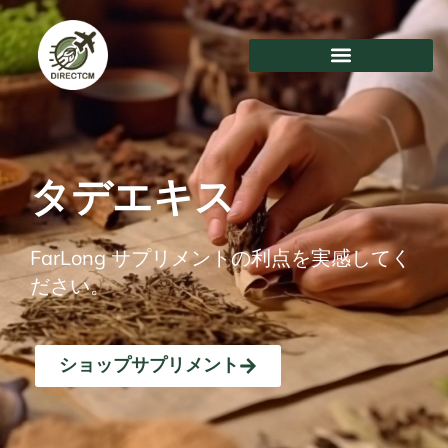
コ
ン
テ
ン
ツ
に
ス
キ
タデエキス
ッ
プ
FarLong サプリメントの利点を実感してく
ださい。
ショップサプリメント