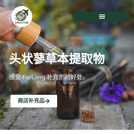
跳
至
内
容
头状蓼草本提取物
感受 FarLong 补充剂的好处。
商店补充品