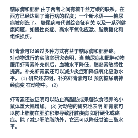
糖尿病和肥胖
由于两者之间有着千丝万缕的联系，在
西方已经达到了流行病的程度；一个新术语——糖尿
病被创造了。
糖尿病与代谢综合征有关
以及一系列健
康问题，如慢性炎症、高水平氧化应激、脂质糖化和
组织损伤。
虾青素可以通过多种方式有益于糖尿病和肥胖症。
对动物进行的实验室研究表明，当
糖尿病和肥胖动物
服用虾青素补充剂后，血糖水平降低，胰岛素敏感性
提高
。补充虾青素还可以减少炎症和降低氧化应激水
平。 (1) 研究还表明，补充虾青素可以
预防糖尿病神
经病变
在动物中。 (2)
虾青素还被证明可以防止高脂肪或果糖饮食喂养的小
鼠体重大幅增加。 (3) 对动物的研究也表明
虾青素可
以防止脂肪在肝脏积聚导致肝脏疾病
如肝硬化或癌
症。除了减少肝脏脂肪外，它还可以降低甘油三酯水
平。