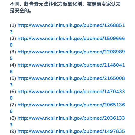
不同，虾青素无法转化为促氧化剂，被健康专家认为
是安全的。
(1)
http://www.ncbi.nlm.nih.gov/pubmed/1268851
2
(2)
http://www.ncbi.nlm.nih.gov/pubmed/1509666
0
(3)
http://www.ncbi.nlm.nih.gov/pubmed/2208989
5
(4)
http://www.ncbi.nlm.nih.gov/pubmed/2148041
6
(5)
http://www.ncbi.nlm.nih.gov/pubmed/2165008
3
(6)
http://www.ncbi.nlm.nih.gov/pubmed/1470433
0
(7)
http://www.ncbi.nlm.nih.gov/pubmed/2065136
6
(8)
http://www.ncbi.nlm.nih.gov/pubmed/2036133
3
(9)
http://www.ncbi.nlm.nih.gov/pubmed/1497835