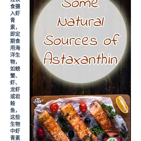
食摄
入虾
青
素，
即定
期食
用海
洋生
物，
如螃
蟹、
虾、
龙虾
或岩
鲑
鱼，
这些
生物
中虾
青素