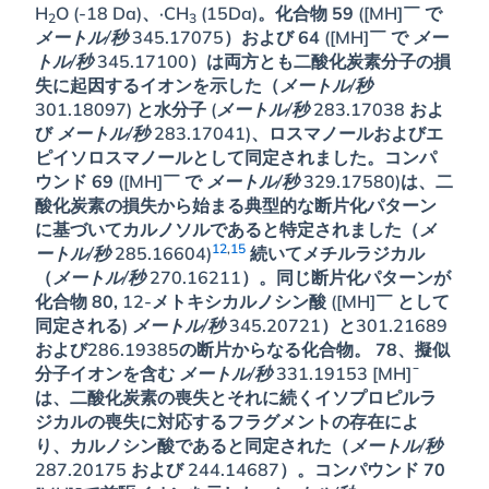
H
O (-18 Da)、·CH
(15Da)。化合物
59
([MH]￣ で
2
3
メートル/秒
345.17075）および
64
([MH]￣ で
メー
トル/秒
345.17100）は両方とも二酸化炭素分子の損
失に起因するイオンを示した（
メートル/秒
301.18097) と水分子 (
メートル/秒
283.17038 およ
び
メートル/秒
283.17041)、ロスマノールおよびエ
ピイソロスマノールとして同定されました。コンパ
ウンド
69
([MH]￣ で
メートル/秒
329.17580)は、二
酸化炭素の損失から始まる典型的な断片化パターン
に基づいてカルノソルであると特定されました（
メ
12
,
15
ートル/秒
285.16604)
続いてメチルラジカル
（
メートル/秒
270.16211）。同じ断片化パターンが
化合物
80,
12-メトキシカルノシン酸 ([MH]￣ として
同定される)
メートル/秒
345.20721）と301.21689
および286.19385の断片からなる化合物。
78
、擬似
分子イオンを含む
メートル/秒
331.19153 [MH]¯
は、二酸化炭素の喪失とそれに続くイソプロピルラ
ジカルの喪失に対応するフラグメントの存在によ
り、カルノシン酸であると同定された（
メートル/秒
287.20175 および 244.14687）。コンパウンド
70