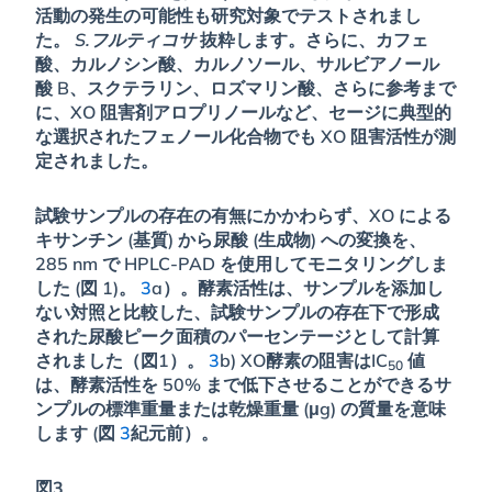
活動の発生の可能性も研究対象でテストされまし
た。
S.フルティコサ
抜粋します。さらに、カフェ
酸、カルノシン酸、カルノソール、サルビアノール
酸 B、スクテラリン、ロズマリン酸、さらに参考まで
に、XO 阻害剤アロプリノールなど、セージに典型的
な選択されたフェノール化合物でも XO 阻害活性が測
定されました。
試験サンプルの存在の有無にかかわらず、XO による
キサンチン (基質) から尿酸 (生成物) への変換を、
285 nm で HPLC-PAD を使用してモニタリングしま
した (図 1)。
3
a）。酵素活性は、サンプルを添加し
ない対照と比較した、試験サンプルの存在下で形成
された尿酸ピーク面積のパーセンテージとして計算
されました（図1）。
3
b) XO酵素の阻害はIC
値
50
は、酵素活性を 50% まで低下させることができるサ
ンプルの標準重量または乾燥重量 (μg) の質量を意味
します (図
3
紀元前）。
図3