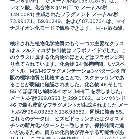
ーン
6
([MH]￣ で
メートル/秒
135.02875）は、
l
-ト
レオン酸。化合物
8
([MH]￣ で
メートル/秒
149.0081) 生成されたフラグメント
メートル/秒
72.99171、59.01249、および 87.00734 は、マイ
ナスイオン化モードで観察できます。
l
-(+)-酒石酸。
検出された植物化学物質のもう一つの主要なクラス
は
S.フルティコサ
抽出物はフラボノイドでした。こ
のクラスに属する化合物のほとんどはフラボンに割
り当てられています。化合物
24
保持時間、UVスペ
クトル、MS/MSフラグメンテーションパターンを市
販の標準物質と比較することで、スクテラリンであ
ることが明確に確認されました。化合物
46
そして
55
でほぼ同じ前駆体イオン [MH]￣ を示しました。
メートル/秒
299.0563 と 299.0562。コンパウンド
46
で最も豊富なフラグメントが生成されました
メー
トル/秒
284.03253と136.98682、同様に複合
55
。
これらのデータは、ヒスピドゥリンまたはジオスメ
チンの断片化パターンと一致します。保持時間に違
いがあるため、両方の化合物が存在する可能性があ
ります。
S.フルティコサ
抜粋します。コンパウンド