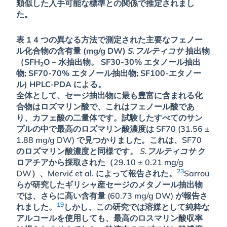
類似した入手可能な標準との関係で推定されまし
た。
表 1 4 つの異なる方法で測定された主要なフェノー
ル化合物の含有量 (mg/g DW)
S.フルティコサ
抽出物
（SFH
O – 水抽出物。 SF30-30% エタノール抽出
2
物; SF70-70% エタノール抽出物; SF100-エタノー
ル) HPLC-PDA による。
全体として、セージ抽出物に最も豊富に含まれる化
合物はロズマリン酸で、これはフェノール酸であ
り、カフェ酸の二量体です。試験したすべてのサン
プルの中で最高のロズマリン酸濃度は SF70 (31.56 ±
1.88 mg/g DW) で見つかりました。これは、SF70
のロズマリン酸濃度と同様です。
S.フルティコサ
ク
ロアチアから採取された（29.10 ± 0.21 mg/g
23
DW）、Mervić et al. によって報告された。
Sarrou
らが研究したギリシャ産セージのメタノール抽出物
では、さらに高い含有量 (60.73 mg/g DW) が報告さ
19
れました。
しかし、この研究では溶媒として純粋な
アルコールを使用しても、最高のロスマリン酸収率