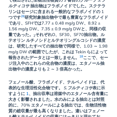
ルティコサ
抽出物はフラボノイドでした。スクテラ
リンはセージに含まれる一般的なフラボノイドの 1
26
つです
研究対象抽出物中で最も豊富なフラボノイド
であり、SFHでは7.77 ± 0.48 mg/g DW、8.92 ±
1.56 mg/g DW、7.35 ± 0.9 mg/g DWと、同様の収
量であった。
それぞれO、SF30、SF70抽出物。ル
2
テオリン ルチノシドとルテオリングルコシドの濃度
は、研究したすべての抽出物で同様で、1.03 ～ 1.98
mg/g DW の範囲でしたが、これは Tekin らによって
18
報告されたデータとは一致しません。
ここで、セー
ジ注入中のこれらの化合物の濃度は、エタノール抽
出物中の濃度よりも 2 ～ 3 倍高かった。
フェノール酸、フラボノイド、テルペノイドは、代
表的な生理活性化合物です。
S.フルティコサ
表に示
すように
1
、抽出収率は溶媒中のエタノール含有量に
大きく影響されました。水のみによる抽出とは対照
的に、70% エタノールによる抽出では、生物活性物
質の総収量が最も高くなりました。違いはフェノー
ル酸とテルペノイドの収率にはっきりと現れてお