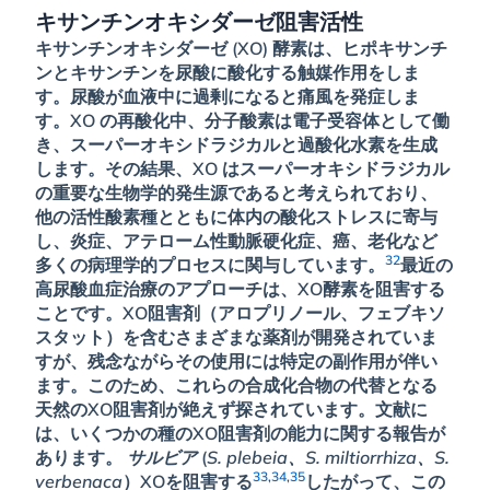
キサンチンオキシダーゼ阻害活性
キサンチンオキシダーゼ (XO) 酵素は、ヒポキサンチ
ンとキサンチンを尿酸に酸化する触媒作用をしま
す。尿酸が血液中に過剰になると痛風を発症しま
す。XO の再酸化中、分子酸素は電子受容体として働
き、スーパーオキシドラジカルと過酸化水素を生成
します。その結果、XO はスーパーオキシドラジカル
の重要な生物学的発生源であると考えられており、
他の活性酸素種とともに体内の酸化ストレスに寄与
し、炎症、アテローム性動脈硬化症、癌、老化など
32
多くの病理学的プロセスに関与しています。
最近の
高尿酸血症治療のアプローチは、XO酵素を阻害する
ことです。XO阻害剤（アロプリノール、フェブキソ
スタット）を含むさまざまな薬剤が開発されていま
すが、残念ながらその使用には特定の副作用が伴い
ます。このため、これらの合成化合物の代替となる
天然のXO阻害剤が絶えず探されています。文献に
は、いくつかの種のXO阻害剤の能力に関する報告が
あります。
サルビア
(
S. plebeia、S. miltiorrhiza、S.
33
,
34
,
35
verbenaca
）XOを阻害する
したがって、この