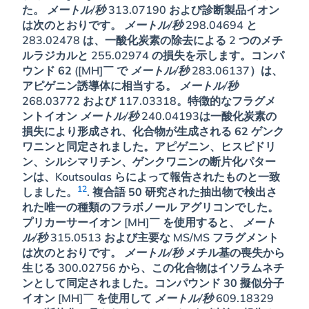
た。
メートル/秒
313.07190 および診断製品イオン
は次のとおりです。
メートル/秒
298.04694 と
283.02478 は、一酸化炭素の除去による 2 つのメチ
ルラジカルと 255.02974 の損失を示します。コンパ
ウンド
62
([MH]￣ で
メートル/秒
283.06137）は、
アピゲニン誘導体に相当する。
メートル/秒
268.03772 および 117.03318。特徴的なフラグメ
ントイオン
メートル/秒
240.04193は一酸化炭素の
損失により形成され、化合物が生成される
62
ゲンク
ワニンと同定されました。アピゲニン、ヒスピドリ
ン、シルシマリチン、ゲンクワニンの断片化パター
ンは、Koutsoulas らによって報告されたものと一致
12
しました。
. 複合語
50
研究された抽出物で検出さ
れた唯一の種類のフラボノール アグリコンでした。
プリカーサーイオン [MH]￣ を使用すると、
メート
ル/秒
315.0513 および主要な MS/MS フラグメント
は次のとおりです。
メートル/秒
メチル基の喪失から
生じる 300.02756 から、この化合物はイソラムネチ
ンとして同定されました。コンパウンド
30
擬似分子
イオン [MH]￣ を使用して
メートル/秒
609.18329