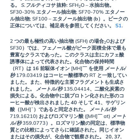
る。
S.フルティコサ
抜粋: SFH
O – 水抽出物。
2
SF30-30% エタノール抽出物; SF70-70% エタノー
ル抽出物; SF100 – エタノール抽出物 (
b
）。ピークの
正体については、補足表を参照してください。
S1
.
2 つの最も極性の高い抽出物 (SFH) の場合
Oおよび
2
SF30）では、フェノール酸がピーク面積全体で最も
豊富なクラスであった。このクラスは主にカフェ酸
誘導体によって代表された。化合物の保持時間
（RT）は
16
前駆体イオン [MH]￣ を使用
メートル/
秒
179.03419 はコーヒー酸標準の RT と一致してい
ました。また、特徴的な主要フラグメントも生成さ
れました。
メートル/秒
135.04414、二酸化炭素の
損失による。化合物中に脱プロトン化された形のコ
ーヒー酸が検出されました
40
そして
41
、サゲリン
酸（[MH]¯）であると同定された。
メートル/秒
719.16210) およびロズマリン酸 ([MH]￣ at)
メート
ル/秒
359.0773）。ロズマリン酸の同定は、標準物
質との比較によってさらに確認された。同じイオン
またはその損失が、化合物で観察された。
20
,
37
,