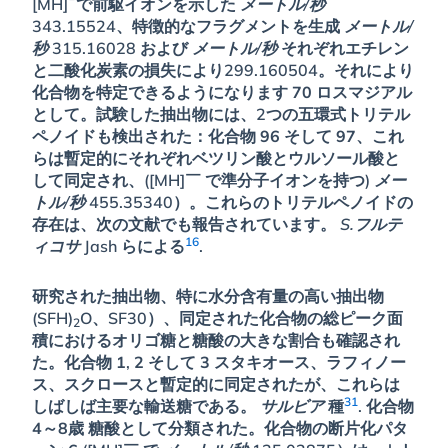
[MH]¯で前駆イオンを示した
メートル/秒
343.15524、特徴的なフラグメントを生成
メートル/
秒
315.16028 および
メートル/秒
それぞれエチレン
と二酸化炭素の損失により299.160504。それにより
化合物を特定できるようになります
70
ロスマジアル
として。試験した抽出物には、2つの五環式トリテル
ペノイドも検出された：化合物
96
そして
97
、これ
らは暫定的にそれぞれベツリン酸とウルソール酸と
して同定され、([MH]￣ で準分子イオンを持つ)
メー
トル/秒
455.35340）。これらのトリテルペノイドの
存在は、次の文献でも報告されています。
S.フルテ
16
ィコサ
Jash らによる
.
研究された抽出物、特に水分含有量の高い抽出物
(SFH)
O、SF30）、同定された化合物の総ピーク面
2
積におけるオリゴ糖と糖酸の大きな割合も確認され
た。化合物
1
,
2
そして
3
スタキオース、ラフィノー
ス、スクロースと暫定的に同定されたが、これらは
31
しばしば主要な輸送糖である。
サルビア
種
. 化合物
4～8歳
糖酸として分類された。化合物の断片化パタ