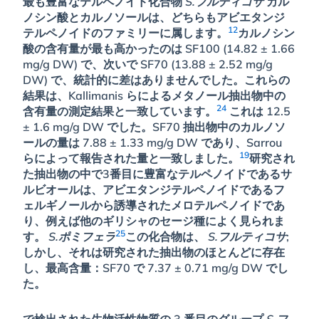
最も豊富なテルペノイド化合物
S.フルティコサ
カル
ノシン酸とカルノソールは、どちらもアビエタンジ
12
テルペノイドのファミリーに属します。
カルノシン
酸の含有量が最も高かったのは SF100 (14.82 ± 1.66
mg/g DW) で、次いで SF70 (13.88 ± 2.52 mg/g
DW) で、統計的に差はありませんでした。これらの
結果は、Kallimanis らによるメタノール抽出物中の
24
含有量の測定結果と一致しています。
これは 12.5
± 1.6 mg/g DW でした。SF70 抽出物中のカルノソ
ールの量は 7.88 ± 1.33 mg/g DW であり、Sarrou
19
らによって報告された量と一致しました。
研究され
た抽出物の中で3番目に豊富なテルペノイドであるサ
ルビオールは、アビエタンジテルペノイドであるフ
ェルギノールから誘導されたメロテルペノイドであ
り、例えば他のギリシャのセージ種によく見られま
25
す。
S.ポミフェラ
この化合物は、
S.フルティコサ
;
しかし、それは研究された抽出物のほとんどに存在
し、最高含量：SF70 で 7.37 ± 0.71 mg/g DW でし
た。
で検出された生物活性物質の 3 番目のグループ
S.フ