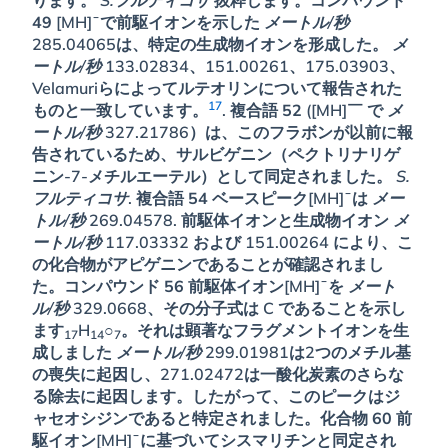
49
[MH]¯で前駆イオンを示した
メートル/秒
285.04065は、特定の生成物イオンを形成した。
メ
ートル/秒
133.02834、151.00261、175.03903、
Velamuriらによってルテオリンについて報告された
17
ものと一致しています。
. 複合語
52
([MH]￣ で
メ
ートル/秒
327.21786）は、このフラボンが以前に報
告されているため、サルビゲニン（ペクトリナリゲ
ニン-7-メチルエーテル）として同定されました。
S.
フルティコサ
. 複合語
54
ベースピーク[MH]¯は
メー
トル/秒
269.04578. 前駆体イオンと生成物イオン
メ
ートル/秒
117.03332 および 151.00264 により、こ
の化合物がアピゲニンであることが確認されまし
た。コンパウンド
56
前駆体イオン[MH]¯を
メート
ル/秒
329.0668、その分子式は C であることを示し
ます
H
○
。それは顕著なフラグメントイオンを生
17
14
7
成しました
メートル/秒
299.01981は2つのメチル基
の喪失に起因し、271.02472は一酸化炭素のさらな
る除去に起因します。したがって、このピークはジ
ャセオシジンであると特定されました。化合物
60
前
駆イオン[MH]¯に基づいてシスマリチンと同定され