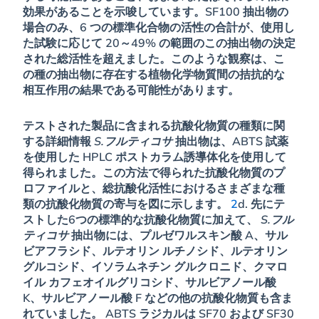
効果があることを示唆しています。SF100 抽出物の
場合のみ、6 つの標準化合物の活性の合計が、使用し
た試験に応じて 20～49% の範囲のこの抽出物の決定
された総活性を超えました。このような観察は、こ
の種の抽出物に存在する植物化学物質間の拮抗的な
相互作用の結果である可能性があります。
テストされた製品に含まれる抗酸化物質の種類に関
する詳細情報
S.フルティコサ
抽出物は、ABTS 試薬
を使用した HPLC ポストカラム誘導体化を使用して
得られました。この方法で得られた抗酸化物質のプ
ロファイルと、総抗酸化活性におけるさまざまな種
類の抗酸化物質の寄与を図に示します。
2
d. 先にテ
ストした6つの標準的な抗酸化物質に加えて、
S.フル
ティコサ
抽出物には、プルゼワルスキン酸 A、サル
ビアフラシド、ルテオリン ルチノシド、ルテオリン
グルコシド、イソラムネチン グルクロニド、クマロ
イル カフェオイルグリコシド、サルビアノール酸
K、サルビアノール酸 F などの他の抗酸化物質も含ま
れていました。 ABTS ラジカルは SF70 および SF30