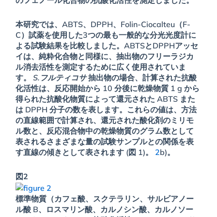
本研究では、ABTS、DPPH、Folin-Ciocalteu（F-
C）試薬を使用した3つの最も一般的な分光光度計に
よる試験結果を比較しました。ABTSとDPPHアッセ
イは、純粋化合物と同様に、抽出物のフリーラジカ
ル消去活性を測定するために広く使用されていま
す。
S.フルティコサ
抽出物の場合、計算された抗酸
化活性は、反応開始から 10 分後に乾燥物質 1 g から
得られた抗酸化物質によって還元された ABTS また
は DPPH 分子の数を表します。これらの値は、方法
の直線範囲で計算され、還元された酸化剤のミリモ
ル数と、反応混合物中の乾燥物質のグラム数として
表されるさまざまな量の試験サンプルとの関係を表
す直線の傾きとして表されます (図 1)。
2
b)。
図2
標準物質（カフェ酸、スクテラリン、サルビアノー
ル酸 B、ロスマリン酸、カルノシン酸、カルノソー