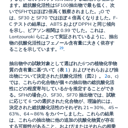
ます。総抗酸化活性はSF100抽出物で最も低く、次
いでSFHではほぼ2倍高く観察されました。
O で
2
は、SF30 と SF70 ではほぼ 4 倍高くなりました。F-
C テストの結果は、ABTS および DPPH と同じ傾向
を示し、ピアソン相関は 0.99 でした。これは、
Lantzouraki らによって実証されているように、抽出
物の抗酸化活性はフェノール含有量に大きく依存す
29
ることを示しています。
.
抽出物中の試験対象として選ばれた6つの植物化学物
質の含有量に基づいて（表
1
）およびそれらおよび抽
出物について決定された抗酸化活性（図2）。
2
a、c)
では、これらの化合物が個々の抽出物の総抗酸化活
性にどの程度寄与しているかを推定することができ
る。SFHの場合
O、SF30、SF70 抽出物では、試験
2
に応じて 6 つの選択された化合物が、理論的には、
決定された総抗酸化活性のそれぞれ 21～30%、45～
63%、64～86% をカバーしました。これらの結果
は、これらの抽出物に他の追加の抗酸化物質が存在
する可能性があること、および/またはそれらの相乗