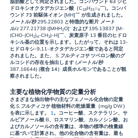
脂肪酸として同定されました。コンパウンド
63
ジヒ
ドロキシオクタデカジエン酸（C
H
○
￣)。コンパ
18
31
4
ウンド
73
前駆体イオン [MH]￣ が生成されました。
メートル/秒
295.22803 と特徴的な断片
メート
−
ル
/
z
277.21738 ([MHH
O]
および 195.13837 [M-
2
(CHO-(CH
)
-CH
)-H]￣、炭素原子 13 番目のヒドロ
2
4
3
キシル基の位置を示します。したがって、それは 13-
ヒドロキシ-9,11-オクタデカジエン酸であると同定
されました。また、
S.フルティコサ
ツベロン酸のグ
ルコシドの存在を抽出します (
メートル/秒
387.16644) (複合
14
）成長ホルモンであることが観
察されました。
主要な植物化学物質の定量分析
さまざまな抽出物中の主なフェノール化合物の定量
化
S.フルティコサ
植物材料の乾燥重量（mg/g DW）
を表に示します。
1
。コーヒー酸、スクテラリン、サ
ルビアノール酸 B、ロスマリン酸、カルノシン酸、お
よびカルノソールの含有量は、本物の標準の検量線
に基づいて計算され、他の化合物の含有量は、最も