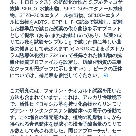
ル、トロロックス）の抗酸化活性と
S.フルティコサ
抜粋: SFH
O–水抽出物、SF30–30%エタノール抽出
2
物、SF70–70%エタノール抽出物、SF100–エタノー
ル抽出物をABTS、DPPH、F–C試薬で試験し、試験
した標準品で減じた試薬の依存曲線を示すプロット
として提示（
ある
) または抽出 (
b
) であり、試薬のミ
リモル数を試験サンプル 1 g で減じた値に等しい曲
線の傾きとして表されます (
c
) ABTS によるポストカ
ラム誘導体化後に 734 nm で登録された抽出物の抗
酸化物質プロファイルを設定し、抗酸化物質の主要
なクラスを円グラフに示します (
d
）。ピークの正体
については、補足表を参照してください。
S1
.
この研究には、フォリン・チオカルト試薬を用いた
方法も含まれています。これは、アルカリ性環境下
で、活性ヒドロキシル基を持つ化合物からリンモリ
ブデン・リンタングステン酸錯体への電子の移動で
す。この場合の還元能力は、植物の乾燥物 1 g から
得られる青色錯体を形成する没食子酸当量のミリモ
ル数として表されました。同じアプローチが、セー