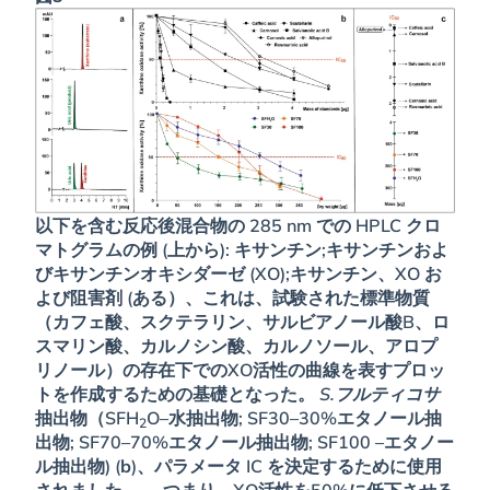
以下を含む反応後混合物の 285 nm での HPLC クロ
マトグラムの例 (上から): キサンチン;キサンチンおよ
びキサンチンオキシダーゼ (XO);キサンチン、XO お
よび阻害剤 (
ある
）、これは、試験された標準物質
（カフェ酸、スクテラリン、サルビアノール酸B、ロ
スマリン酸、カルノシン酸、カルノソール、アロプ
リノール）の存在下でのXO活性の曲線を表すプロッ
トを作成するための基礎となった。
S.フルティコサ
抽出物（SFH
O–水抽出物; SF30–30%エタノール抽
2
出物; SF70–70%エタノール抽出物; SF100 –エタノー
ル抽出物) (
b
)、パラメータ IC を決定するために使用