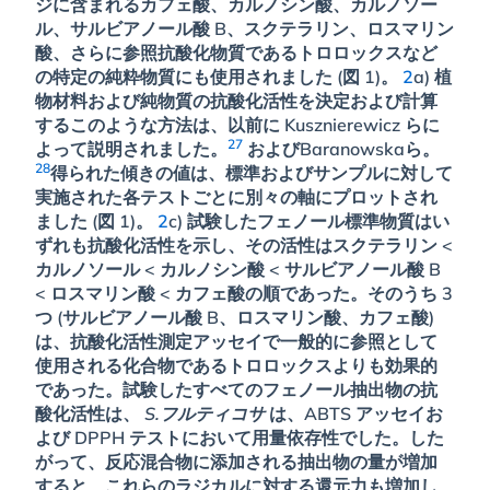
ジに含まれるカフェ酸、カルノシン酸、カルノソー
ル、サルビアノール酸 B、スクテラリン、ロスマリン
酸、さらに参照抗酸化物質であるトロロックスなど
の特定の純粋物質にも使用されました (図 1)。
2
a) 植
物材料および純物質の抗酸化活性を決定および計算
するこのような方法は、以前に Kusznierewicz らに
27
よって説明されました。
およびBaranowskaら。
28
得られた傾きの値は、標準およびサンプルに対して
実施された各テストごとに別々の軸にプロットされ
ました (図 1)。
2
c) 試験したフェノール標準物質はい
ずれも抗酸化活性を示し、その活性はスクテラリン <
カルノソール < カルノシン酸 < サルビアノール酸 B
< ロスマリン酸 < カフェ酸の順であった。そのうち 3
つ (サルビアノール酸 B、ロスマリン酸、カフェ酸)
は、抗酸化活性測定アッセイで一般的に参照として
使用される化合物であるトロロックスよりも効果的
であった。試験したすべてのフェノール抽出物の抗
酸化活性は、
S.フルティコサ
は、ABTS アッセイお
よび DPPH テストにおいて用量依存性でした。した
がって、反応混合物に添加される抽出物の量が増加
すると、これらのラジカルに対する還元力も増加し