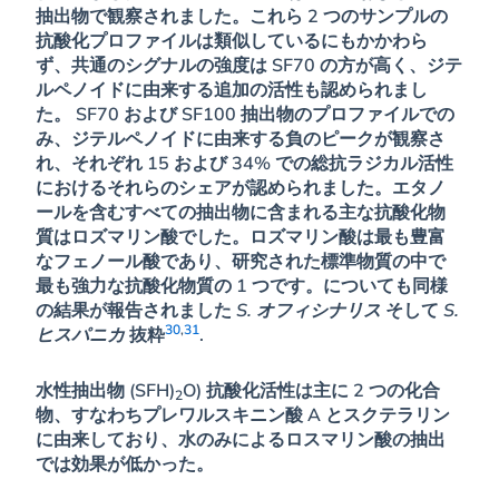
抽出物で観察されました。これら 2 つのサンプルの
抗酸化プロファイルは類似しているにもかかわら
ず、共通のシグナルの強度は SF70 の方が高く、ジテ
ルペノイドに由来する追加の活性も認められまし
た。 SF70 および SF100 抽出物のプロファイルでの
み、ジテルペノイドに由来する負のピークが観察さ
れ、それぞれ 15 および 34% での総抗ラジカル活性
におけるそれらのシェアが認められました。エタノ
ールを含むすべての抽出物に含まれる主な抗酸化物
質はロズマリン酸でした。ロズマリン酸は最も豊富
なフェノール酸であり、研究された標準物質の中で
最も強力な抗酸化物質の 1 つです。についても同様
の結果が報告されました
S. オフィシナリス
そして
S.
30
,
31
ヒスパニカ
抜粋
.
水性抽出物 (SFH)
O) 抗酸化活性は主に 2 つの化合
2
物、すなわちプレワルスキニン酸 A とスクテラリン
に由来しており、水のみによるロスマリン酸の抽出
では効果が低かった。