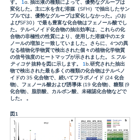
す。
1
a. 抽出液の種類によって、優勢なグループは
変化した。主に水を含む溶媒（SFH）で抽出したサン
プルでは、優勢なグループは変化しなかった。
Oお
2
よびSF30）で最も豊富な化合物はフェノール酸でし
た。テルペノイド化合物の抽出効率は、これらの化
合物の非極性の性質により、使用した溶媒中のエタ
ノールの増加と一致していました。さらに、4つの異
なる植物化学物質で検出された個々の植物化学物質
の信号強度のヒートマップが示されました。
S.フル
ティコサ
抜粋を図に示します。
1
b.研究された抽出
物で検出された最も多くの種類の化合物はテルペノ
イドの 35 化合物で、続いてフラボノイド (24 化合
物)、フェノール酸および誘導体 (19 化合物)、糖類 (9
化合物)、脂肪酸、カルボン酸、未確認化合物などで
した。 。
図1