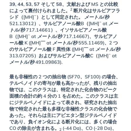
39
,
44
,
53
,
57
そして
58
、文献および MS との比較
2
によって裏付けられました。
断片化はサルビアフラ
シド（[MH]¯）として同定された。
メートル/秒
521.13012）、サルビアノール酸B（[MH]¯ at
メー
トル/秒
717.14661）、イソサルビアノール酸
B（[MH]¯ at
メートル/秒
717.14667)、サルビアノ
ール酸 K ([MH]￣ at
メートル/秒
555.11469)、2 つ
のサルビアノール酸 F 異性体 ([MH]￣ at
メートル/秒
313.07205）およびサルビアノール酸C（[MH]¯ at
メートル/秒
491.09863).
最も非極性の 2 つの抽出物 (SF70、SF100) の場合、
テルペノイドの寄与が最も高かったが、残りの抽出
物では、このクラスは、特定された化合物のピーク
面積の合計の約 4 分の 1 を占めた。このクラスは主
にジテルペノイドによって表され、研究された抽出
物で特定された最も多様な非極性クラスの化合物で
あった。それらは主にアビエタン型ジテルペノイド
であり、負イオン化による断片化には、多くの場合
CO の除去が含まれる。
(-44 Da)、CO (-28 Da)、
2