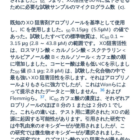
されました。
つまり、XO活性を50%に低下させる
50,
ために必要な試験サンプルのマイクログラム数（
c
).
既知の XO 阻害剤アロプリノールを基準として使用
し、IC を使用しました。
0.15μg（5.5μM）の値で
50
あった。試験したすべての標準物質は、IC
0.1 ～
50
3.15 μg (2.8 ～ 43.8 μM) の範囲です。 XO阻害活性
は、ロスマリン酸 < カルノシン酸 < スクテラリン <
サルビアノール酸 B < カルノソール < カフェ酸の順
に増加しました。コーヒー酸は最も低いICを示しまし
た
値 (0.1 μg; 2.8 μM) は、試験した化合物の中で
50
最も強い XO 阻害活性を示します。それはアロプリノ
ールよりもさらに強力でしたが、これはWanらによ
36
って提示されたデータと一致しません。
および
37
Flemmigら。
、IC
カフェ酸の濃度は、それぞれア
50
ロプリノールのほぼ 8 分の 1 または 2 分の 1 でし
た。これらの違いは、テスト用に選択された XO の起
源に起因する可能性があります。引用された研究で
は牛乳由来のオキシダーゼが使用されましたが、こ
の研究では微生物オキシダーゼが選択されました。
この研究では、ロズマリン酸の XO 阻害力が最も低か