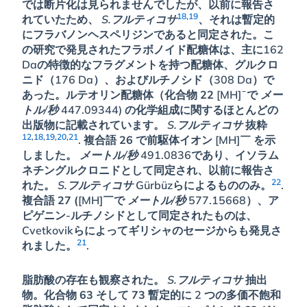
では断片化は見られませんでしたが、以前に報告さ
18
,
19
れていたため、
S.フルティコサ
、それは暫定的
にフラバノンヘスペリジンであると同定された。こ
の研究で発見されたフラボノイド配糖体は、主に162
Daの特徴的なフラグメントを持つ配糖体、グルクロ
ニド（176 Da）、およびルチノシド（308 Da）で
あった。ルテオリン配糖体（化合物
22
[MH]¯で
メー
トル/秒
447.09344) の化学組成に関するほとんどの
出版物に記載されています。
S.フルティコサ
抜粋
12
,
18
,
19
,
20
,
21
. 複合語
26
で前駆体イオン [MH]￣ を示
しました。
メートル/秒
491.0836であり、イソラム
ネチングルクロニドとして同定され、以前に報告さ
22
れた。
S.フルティコサ
Gürbüzらによるもののみ。
.
複合語
27 (
[MH]￣で
メートル/秒
577.15668）、ア
ピゲニン-ルチノシドとして同定されたものは、
Cvetkovikらによってギリシャのセージからも発見さ
21
れました。
.
脂肪酸の存在も観察された。
S.フルティコサ
抽出
物。化合物
63
そして
73
暫定的に 2 つの多価不飽和