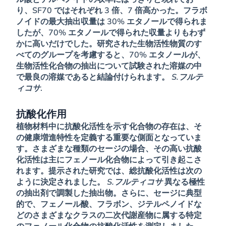
り、SF70 ではそれぞれ 3 倍、7 倍高かった。フラボ
ノイドの最大抽出収量は 30% エタノールで得られま
したが、70% エタノールで得られた収量よりもわず
かに高いだけでした。研究された生物活性物質のす
べてのグループを考慮すると、70% エタノールが、
生物活性化合物の抽出について試験された溶媒の中
で最良の溶媒であると結論付けられます。
S.フルテ
ィコサ
.
抗酸化作用
植物材料中に抗酸化活性を示す化合物の存在は、そ
の健康増進特性を定義する重要な側面となっていま
す。さまざまな種類のセージの場合、その高い抗酸
化活性は主にフェノール化合物によって引き起こさ
れます。提示された研究では、総抗酸化活性は次の
ように決定されました。
S.フルティコサ
異なる極性
の抽出剤で調製した抽出物。さらに、セージに典型
的で、フェノール酸、フラボン、ジテルペノイドな
どのさまざまなクラスの二次代謝産物に属する特定
のフェノール化合物の抗酸化活性を測定しました。