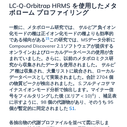
LC-Q-Orbitrap HRMS を使用したメタ
ボローム プロファイリング
一般に、メタボローム研究では、
サルビア
負イオン
化モードの種は正イオン化モードの種よりも効率的
15
である傾向がある
この研究では、MSデータ分析に
Compound Discoverer 2.1ソフトウェアが提供する
オンラインおよびローカルデータベースの使用が含
まれていました。さらに、以前のメタボロミクス研
究から収集されたデータも使用されました。
サルビ
ア
種は収集され、大量リストに統合され、ローカル
データベースとして実装されました。合計 2704 個
の物質ピークが検出されました。
S.フルティコサ
マ
イナスイオンモード分析で抽出します。マイナー信
4
号をフィルタリングした後 (エリア < 10)
）、補足表
に示すように、98 個の代謝物があり、そのうち 95
個が暫定的に同定されました
S1
.
各抽出物の代謝プロファイルを並べて図に示しま