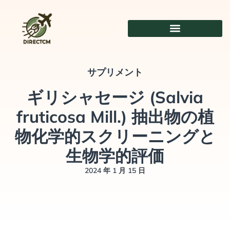
コ
ン
テ
ン
ツ
に
サプリメント
ス
ギリシャセージ (Salvia
キ
ッ
fruticosa Mill.) 抽出物の植
プ
物化学的スクリーニングと
生物学的評価
2024 年 1 月 15 日