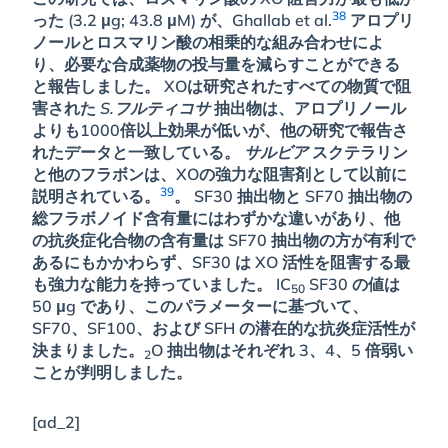
38
った (3.2 μg; 43.8 μM) が、Ghallab et al.
アロプリ
ノールとロスマリン酸の相乗的な組み合わせによ
り、必要な合成薬物の投与量を減らすことができる
と報告しました。 XOは研究されたすべての物質で阻
害された
S.フルティコサ
抽出物は、アロプリノール
よりも1000倍以上効果が低いが、他の研究で報告さ
れたデータと一致している。
サルビア
スクテラリン
と他のフラボンは、XOの強力な阻害剤として以前に
39
説明されている。
。 SF30 抽出物と SF70 抽出物の
総フラボノイド含有量にはわずかな違いがあり、他
の抗炎症化合物の含有量は SF70 抽出物の方が有利で
あるにもかかわらず、SF30 は XO 活性を阻害する最
も強力な能力を持っていました。 IC
SF30 の値は
50
50 μg であり、このパラメーターに基づいて、
SF70、SF100、および SFH の潜在的な抗炎症活性が
決まりました。
O 抽出物はそれぞれ 3、4、5 倍弱い
2
ことが判明しました。
[ad_2]