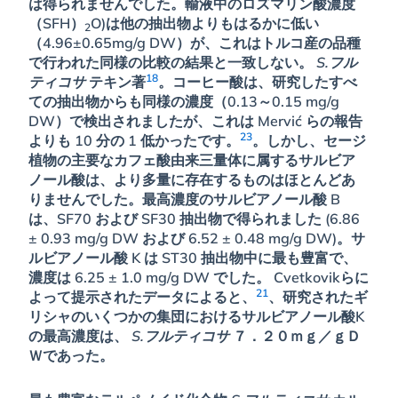
は得られませんでした。輸液中のロズマリン酸濃度
（SFH）
O)は他の抽出物よりもはるかに低い
2
（4.96±0.65mg/g DW）が、これはトルコ産の品種
で行われた同様の比較の結果と一致しない。
S.フル
18
ティコサ
テキン著
。コーヒー酸は、研究したすべ
ての抽出物からも同様の濃度（0.13～0.15 mg/g
DW）で検出されましたが、これは Mervić らの報告
23
よりも 10 分の 1 低かったです。
。しかし、セージ
植物の主要なカフェ酸由来三量体に属するサルビア
ノール酸は、より多量に存在するものはほとんどあ
りませんでした。最高濃度のサルビアノール酸 B
は、SF70 および SF30 抽出物で得られました (6.86
± 0.93 mg/g DW および 6.52 ± 0.48 mg/g DW)。サ
ルビアノール酸 K は ST30 抽出物中に最も豊富で、
濃度は 6.25 ± 1.0 mg/g DW でした。 Cvetkovikらに
21
よって提示されたデータによると、
、研究されたギ
リシャのいくつかの集団におけるサルビアノール酸K
の最高濃度は、
S.フルティコサ
７．２０ｍｇ／ｇＤ
Ｗであった。