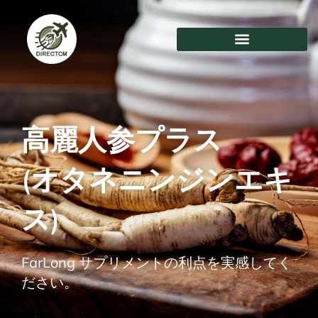
コ
ン
テ
ン
ツ
に
ス
キ
高麗人参プラス
ッ
プ
(オタネニンジンエキ
ス)
FarLong サプリメントの利点を実感してく
ださい。