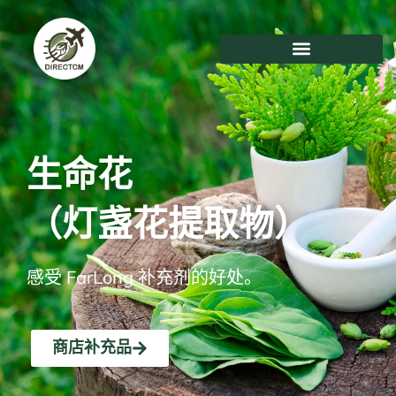
跳
至
内
容
生命花
（灯盏花提取物）
感受 FarLong 补充剂的好处。
商店补充品