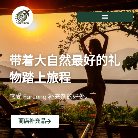
跳
至
内
容
带着大自然最好的礼
物踏上旅程
感受 FarLong 补充剂的好处。
商店补充品